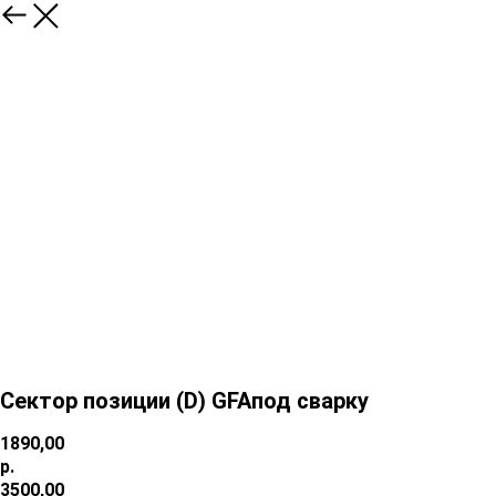
Сектор позиции (D) GFAпод сварку
1890,00
р.
3500,00